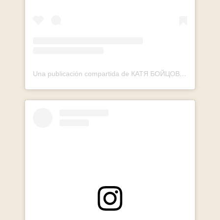
Una publicación compartida de КАТЯ БОЙЦОВА 🧨 ПРОДВИЖЕНИЕ И МОНЕТИЗАЦИЯ REELS (@kate.boyechik)