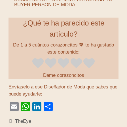
BUYER PERSON DE MODA
¿Qué te ha parecido este
artículo?
De 1 a 5 cuántos corazoncitos 💖 te ha gustado
este contenido:
Dame corazoncitos
Envíaselo a ese Diseñador de Moda que sabes que
puede ayudarle:
E
W
Li
S
m
h
n
h
TheEye
ail
at
k
ar